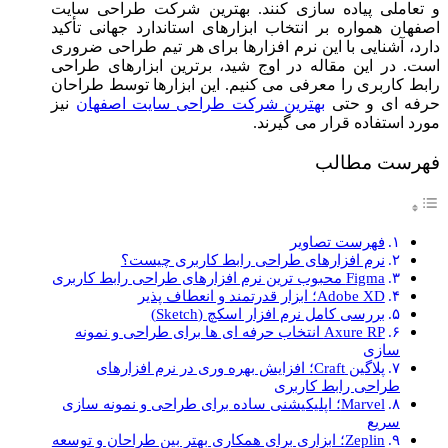
و تعاملی پیاده سازی کنند. بهترین شرکت طراحی سایت
اصفهان همواره بر انتخاب ابزارهای استاندارد جهانی تأکید
دارد، آشنایی با این نرم افزارها برای هر تیم طراحی ضروری
است. در این مقاله در اوج شید، برترین ابزارهای طراحی
رابط کاربری را معرفی می کنیم. این ابزارها توسط طراحان
حرفه ای و حتی
بهترین شرکت طراحی سایت اصفهان
نیز
مورد استفاده قرار می گیرند.
فهرست مطالب
فهرست تصاویر
نرم افزارهای طراحی رابط کاربری چیست؟
Figma محبوب ترین نرم افزارهای طراحی رابط کاربری
Adobe XD؛ ابزار قدرتمند و انعطاف پذیر
بررسی کامل نرم افزار اسکچ (Sketch)
Axure RP انتخاب حرفه ای ها برای طراحی و نمونه
سازی
پلاگین Craft؛ افزایش بهره وری در نرم افزارهای
طراحی رابط کاربری
Marvel؛ اپلیکیشنی ساده برای طراحی و نمونه سازی
سریع
Zeplin؛ ابزاری برای همکاری بهتر بین طراحان و توسعه