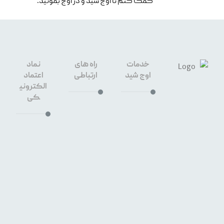
کمک کنم تا اوج شید و در اوج بمونید.
خدمات
راه های
نماد
اوج شید
ارتباطی
اعتماد
الکترونی
کی
طراحی
سایت
۰۹۱۳۳۶۶
اصفهان
۳۶۴۰
سئو
سایت
۳۲۶۷۶۴۵
اصفهان
۹
خیابان
هشت