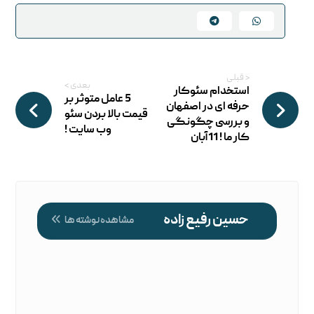
< قبلی
بعدی >
استخدام سئوکار
5 عامل متوثر بر
حرفه ای در اصفهان
قیمت بالا بردن سئو
و بررسی چگونگی
وب سایت !
کار ما ! 11آبان
حسین رفیع زاده
مشاهده نوشته ها