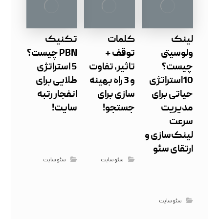
لینک
کلمات
تکنیک
ولوسیتی
توقف +
PBN چیست؟
چیست؟
تاثیر، تفاوت
5 استراتژی
10استراتژی
و 3 راه بهینه
طلایی برای
حیاتی برای
سازی برای
انفجار رتبه
مدیریت
جستجو!
سایت!
سرعت
لینک‌سازی و
ارتقای سئو
سئو سایت
سئو سایت
سئو سایت