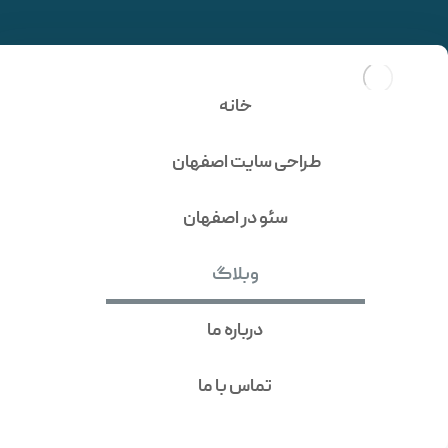
تکنیک PBN چیست؟ 5
استراتژی طلایی برای انفجار
خانه
رتبه سایت!
طراحی سایت اصفهان
سئو در اصفهان
وبلاگ
درباره ما
تماس با ما