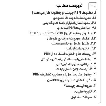
فهرست مطالب
تکنیک PBN چیست و چگونه کار می کند؟
تعریف شبکه وبلاگ خصوصی
نحوه انتقال اعتبار از دامنه های قدیمی
ساختار یک PBN استاندارد
چرا برخی سئوکاران از PBN استفاده می کنند؟
افزایش سریع رتبه در نتایج گوگل
کنترل کامل روی انکرتکست
تاثیر بر اعتبار دامنه
ریسک ها و خطرات استفاده از PBN
شناسایی توسط الگوریتم های گوگل
پنالتی دستی یا الگوریتمی
از دست رفتن کامل رتبه ها
جدول مقایسه مزایا و معایب تکنیک PBN
گزینه های عملی اجرای PBN امن
مزرعه لینک چیست؟
نتیجه گیری
سوالات متداول