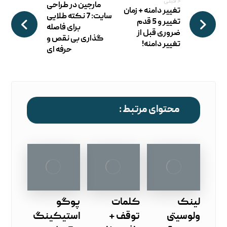
< قبلی
مارجین در طراحی
تغییر دامنه + زمان
سایت: 7 نکته طلایی
تغییر و 5 قدم
برای فاصله
ضروری قبل از
گذاری بی‌ نقص و
تغییر دامنه!
حرفه ‌ای
محتوای مرتبط :
لینک
کلمات
پوگو
ولوسیتی
توقف +
استیکینگ