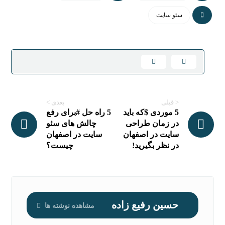
سئو سایت
< قبلی
بعدی >
5 موردی $که باید
5 راه حل #برای رفع
در زمان طراحی
چالش های سئو
سایت در اصفهان
سایت در اصفهان
در نظر بگیرید!
چیست؟
حسین رفیع زاده
مشاهده نوشته ها