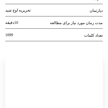
تحریریه اوج شید
دپارتمان
10دقیقه
مدت زمان مورد نیاز برای مطالعه
1099
تعداد کلمات
میخواهید تخصصی‌تر
بدانید؟
تماس مستقیم با متخصصین سئو در اوج شید
میسر شده است.
برقراری تماس مستقیم