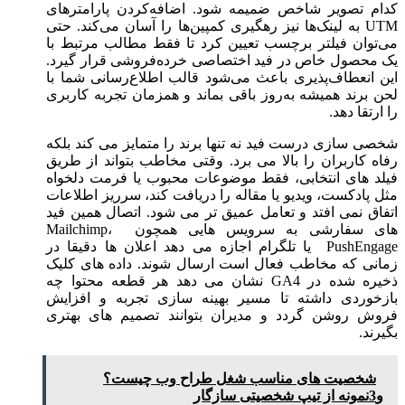
کدام تصویر شاخص ضمیمه شود. اضافه‌کردن پارامترهای
UTM به لینک‌ها نیز رهگیری کمپین‌ها را آسان می‌کند. حتی
می‌توان فیلتر برچسب تعیین کرد تا فقط مطالب مرتبط با
یک محصول خاص در فید اختصاصی خرده‌فروشی قرار گیرد.
این انعطاف‌پذیری باعث می‌شود قالب اطلاع‌رسانی شما با
لحن برند همیشه به‌روز باقی بماند و همزمان تجربه کاربری
را ارتقا دهد.
شخصی ‌سازی درست فید نه ‌تنها برند را متمایز می ‌کند بلکه
رفاه کاربران را بالا می ‌برد. وقتی مخاطب بتواند از طریق
فیلد های انتخابی، فقط موضوعات محبوب یا فرمت دلخواه
مثل پادکست، ویدیو یا مقاله را دریافت کند، سرریز اطلاعات
اتفاق نمی‌ افتد و تعامل عمیق ‌تر می ‌شود. اتصال همین فید
های سفارشی به سرویس‌ هایی همچون Mailchimp،
PushEngage یا تلگرام اجازه می‌ دهد اعلان‌ ها دقیقا در
زمانی که مخاطب فعال است ارسال شوند. داده ‌های کلیک
ذخیره‌ شده در GA4 نشان می ‌دهد هر قطعه محتوا چه
بازخوردی داشته تا مسیر بهینه ‌سازی تجربه و افزایش
فروش روشن گردد و مدیران بتوانند تصمیم ‌های بهتری
بگیرند.
شخصیت های مناسب شغل طراح وب چیست؟
و3نمونه از تیپ شخصیتی سازگار