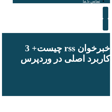
تماس با ما
خبرخوان rss چیست+ 3
کاربرد اصلی در وردپرس