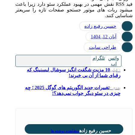
فید RSS نقش مهمی در بهبود عملکرد سئو دارد زیرا باعث
میشود ربات های موتور جستجو صفحات تازه را سریعتر
شناسایی کنند.
حسین رفیع زاده
آبان 12, 1404
طراحی سایت
واتس
تلگرام
اپ
10 مزیت شگفت ‌انگیز سوشال لیسنینگ که
< قبلی
رقبای شما از آن بی ‌خبرند!
تغییرات جدید الگوریتم های گوگل 2025 ؛ چه
بعدی >
چیزی در سئو دیگر جواب نمی‌دهد؟!
حسین رفیع زاده
مشاهده نوشته ها