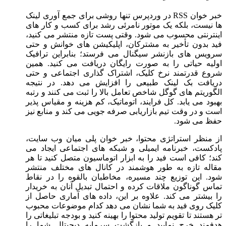
خبر خوان RSS در وردپرس تنها روشی برای جمع ‌آوری لینک‌
ها نیست، بلکه یک موتور نامرئی رشد برای کسب ‌و کار های
اینترنتی محسوب می‌ شود. وقتی پست تازه منتشر می‌ کنید،
فید بدون تأخیر به مشترکان، اپلیکیشن ‌های خوانش و حتی
سرویس‌ های بازنشر سیگنال می ‌فرستد؛ بنابراین ترافیک
اولیه حیاتی را به ‌صورت رایگان دریافت می ‌کنید. همین
شروع قدرتمند نرخ کلیک، اشتراک‌ گذاری اجتماعی و حتی
دریافت بک‌ لینک طبیعی را افزایش می ‌دهد. در نتیجه
الگوریتم‌ های گوگل شاخص تعامل بالا را ثبت می‌ کنند و رتبه
بهبود می‌ یابد. کل فرایند، اتوماتیک، کم ‌هزینه و مقیاس‌ پذیر
است و در وقت تیم بازاریابی صرفه ‌جویی می ‌کند و منابع نیز
حفظ می‌ شود.
از منظر استراتژی محتوا، خبر خوان پلی میان وب‌ سایت،
پادکست، خبرنامه ایمیلی و شبکه ‌های اجتماعی ایجاد می‌
کند؛ کافی است فید را به ابزار اتوماسیون متصل کنید تا هر
مقاله تازه به ‌طور هوشمند در کانال ‌های مختلف منتشر
شود. این توزیع چند مسیره، مخاطبان بالقوه را در نقاط
تماس گوناگون ملاقات کرده و احتمال تبدیل آنان به خریدار
را بیشتر می‌ کند. علاوه ‌بر‌ این، داده‌ های آماری حاصل از
کلیک روی فید به شما نشان می ‌دهد کدام موضوعات محبوب
‌تر هستند تا تقویم تولید محتوا را بهینه کنید و بودجه تبلیغاتی را
هدفمند خرج نمایید و بازگشت سرمایه دیجیتال شما را