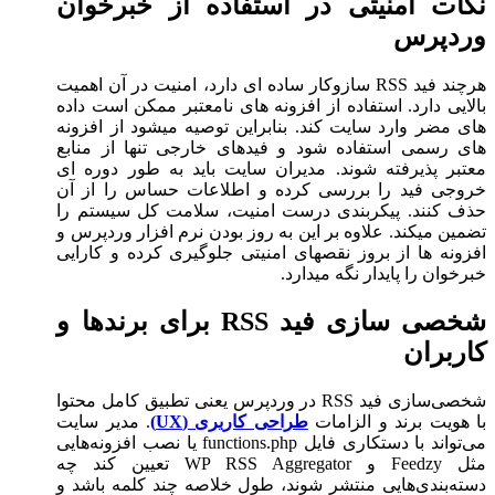
نکات امنیتی در استفاده از خبرخوان
وردپرس
هرچند فید RSS سازوکار ساده ای دارد، امنیت در آن اهمیت
بالایی دارد. استفاده از افزونه های نامعتبر ممکن است داده
های مضر وارد سایت کند. بنابراین توصیه میشود از افزونه
های رسمی استفاده شود و فیدهای خارجی تنها از منابع
معتبر پذیرفته شوند. مدیران سایت باید به طور دوره ای
خروجی فید را بررسی کرده و اطلاعات حساس را از آن
حذف کنند. پیکربندی درست امنیت، سلامت کل سیستم را
تضمین میکند. علاوه بر این به روز بودن نرم افزار وردپرس و
افزونه ها از بروز نقصهای امنیتی جلوگیری کرده و کارایی
خبرخوان را پایدار نگه میدارد.
شخصی سازی فید RSS برای برندها و
کاربران
شخصی‌سازی فید RSS در وردپرس یعنی تطبیق کامل محتوا
با هویت برند و الزامات
طراحی کاربری (UX)
. مدیر سایت
می‌تواند با دستکاری فایل functions.php یا نصب افزونه‌هایی
مثل Feedzy و WP RSS Aggregator تعیین کند چه
دسته‌بندی‌هایی منتشر شوند، طول خلاصه چند کلمه باشد و