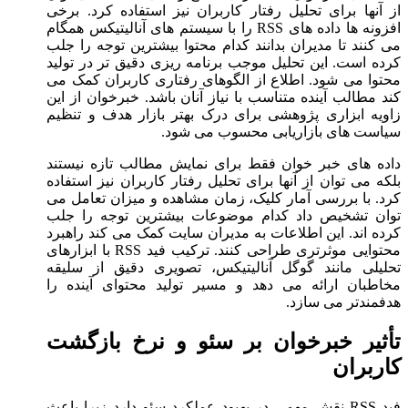
از آنها برای تحلیل رفتار کاربران نیز استفاده کرد. برخی
افزونه ها داده های RSS را با سیستم های آنالیتیکس همگام
می کنند تا مدیران بدانند کدام محتوا بیشترین توجه را جلب
کرده است. این تحلیل موجب برنامه ریزی دقیق تر در تولید
محتوا می شود. اطلاع از الگوهای رفتاری کاربران کمک می
کند مطالب آینده متناسب با نیاز آنان باشد. خبرخوان از این
زاویه ابزاری پژوهشی برای درک بهتر بازار هدف و تنظیم
سیاست های بازاریابی محسوب می شود.
داده های خبر خوان فقط برای نمایش مطالب تازه نیستند
بلکه می توان از آنها برای تحلیل رفتار کاربران نیز استفاده
کرد. با بررسی آمار کلیک، زمان مشاهده و میزان تعامل می
توان تشخیص داد کدام موضوعات بیشترین توجه را جلب
کرده اند. این اطلاعات به مدیران سایت کمک می کند راهبرد
محتوایی موثرتری طراحی کنند. ترکیب فید RSS با ابزارهای
تحلیلی مانند گوگل آنالیتیکس، تصویری دقیق از سلیقه
مخاطبان ارائه می دهد و مسیر تولید محتوای آینده را
هدفمندتر می سازد.
تأثیر خبرخوان بر سئو و نرخ بازگشت
کاربران
فید RSS نقش مهمی در بهبود عملکرد سئو دارد زیرا باعث