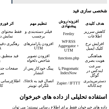
شخصی سازی فید
افزونه/روش
هدف کلیدی
تنظیم مهم
اثر فوری
پیشنهادی
کاهش سرریز
فیلتر دسته‌بندی و
فقط محتوای مو
Feedzy
اطلاعات
برچسب
نمایش دا
WP RSS
افزایش نرخ
افزودن پارامتر‌های
رهگیری دقیق 
Aggregator +
A
UTM
کلیک ایمیل
UTM
هماهنگی
افزودن تصویر
فید منطبق ب
functions.php
هویت بصری
شاخص دلخواه
ب
سرعت
پینگ خودکار پس از
صفحات جدید 
Pingomatic یا
ایندکس در
IndexNow
انتشار
می‌
گوگل
دسترس‌پذیری
اتصال فید به Slack،
اطلاع‌رسانی 
Zapier / IFTTT
چندکاناله
تلگرام، توییتر
کان
استفاده تحلیلی از داده های خبرخوان
داده های خبرخوان فقط برای اطلاع رسانی نیستند؛ می توان