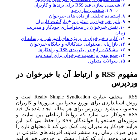
شخصی سازی فید RSS برای برندها و کاربران
شخصی سازی فید
استفاده تحلیلی از داده های خبرخوان
تأثیر خبرخوان بر سئو و نرخ بازگشت کاربران
نقش خبرخوان در محتواسازی خودکار و مدیریت
زمان
کاربرد خبرخوان در پروژه های آموزشی و رسانه ای
بازاریابی محتوایی چندکاناله و جایگاه خبرخوان
مشکلات رایج در پیکربندی RSS و راهکارها
جمع بندی و اهمیت خبرخوان برای آینده وب
سوالات متداول
مفهوم RSS و ارتباط آن با خبرخوان در
وردپرس
RSS مخفف عبارت Really Simple Syndication است و
روش استانداردی برای توزیع محتوا بین سرورها و کاربران
محسوب میشود. وردپرس برای هر مقاله ایجاد شده یک فید
RSS خودکار می سازد که روابط ارتباطی بین سایت و
موتورهای جستجو یا خوانندگان RSS را حفظ می کند. این
فرایند خودکار به مدیران وب کمک می کند تا محتوای تازه را
بدون صرف زمان زیاد منتشر نمایند. افزونه های متنوعی در
وردپرس وجود دارد که کنترل بیشتر بر خروجی فید فراهم