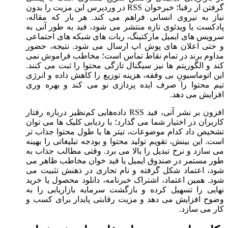
گرفتن از رقبا؛ خبرخوان RSS در وردپرس این مزیت را بدون
نیاز به نیروی انسانی فراهم می‌ کند. هر بار که مقاله،
پادکست یا ویدئوی تازه منتشر می ‌شود، فید به‌ طور آنی به
سرویس‌ های ایمیل مارکتینگ، ربات‌ های شبکه‌ های اجتماعی
و حتی اعلان ‌های پوش اپ ارسال می‌ شود. نتیجه، حضور
مداوم برند در تمام نقاط تماس است؛ مخاطب فراموش نمی
‌کند و الگوریتم ‌ها نیز سیگنال تازگی محتوا را ثبت می ‌کنند.
این اتوماسیونِ بی ‌وقفه، هزینه توزیع را کاهش داده و انرژی
تیم محتوا را صرف ایده‌ پردازی نو می ‌کند و بهره‌ وری
افزایش می ‌دهد.
افزون‌ بر نشر آنی، فید RSS داده‌هایی کم‌نظیر درباره رفتار
کاربران در اختیار شما می ‌گذارد؛ با ردیابی کلیک‌ ­ها می ‌توان
تشخیص داد کدام موضوعات، تیتر ها یا طول محتوا جذاب‌ تر
است. این بینش، تقویم تولید محتوا و بودجه تبلیغاتی را بهینه
می ‌سازد و نرخ تبدیل را بالا می ‌برد. وقتی مطالب جذاب به
‌طور مستمر در صندوق ایمیل یا فید خوان مخاطب ظاهر می‌
شود، اعتماد شکل گرفته و نام تجاری در ذهنش تثبیت می
‌شود. همین اعتماد، اشتراک خبرنامه، دانلود محصول یا خرید
نهایی را تسهیل کرده و بازگشت سرمایه بازاریابی را به
‌وضوح افزایش می‌ دهد و مزیت رقابتی پایدار برای کسب ‌و
کار می ‌سازد.