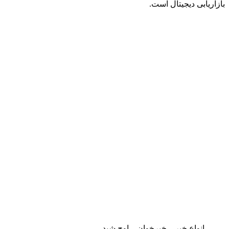
بازاریابی دیجیتال است.
انواع خبر – خبرخوان – اوج شید