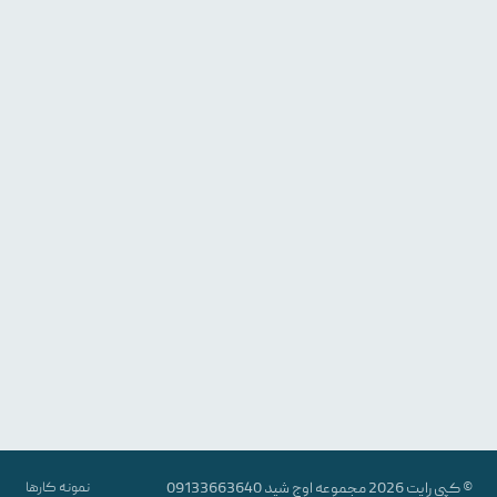
© کپی رایت 2026 مجموعه
اوج شید
09133663640
نمونه کارها