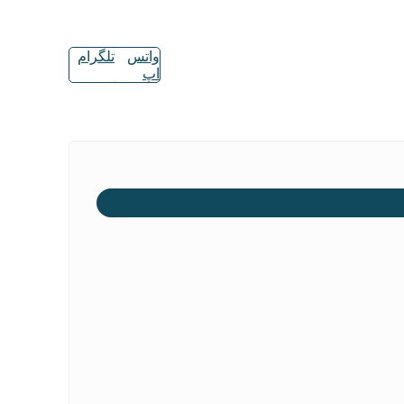
واتس
تلگرام
اپ