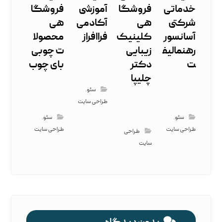
خدماتی
فروشگا
آموزشی
فروشگا
شرکتی
هی
آکادمی
هی
آسانسور
کلینیک
فراافراز
محصولا
رهنمالیف
زیبایی
ت چوبی
ت
دکتر
بای چوب
چلیپا
سئو
,
طراحی سایت
سئو
,
سئو
,
طراحی سایت
طراحی سایت
طراحی
سایت