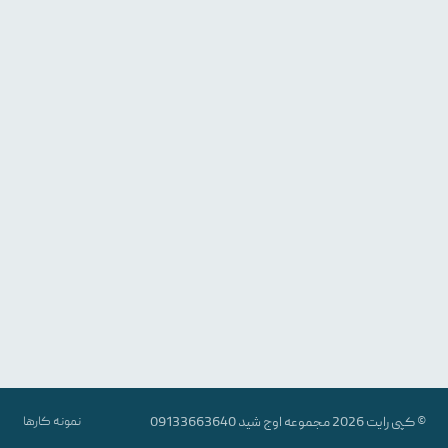
© کپی رایت 2026 مجموعه
اوج شید
09133663640
نمونه کارها