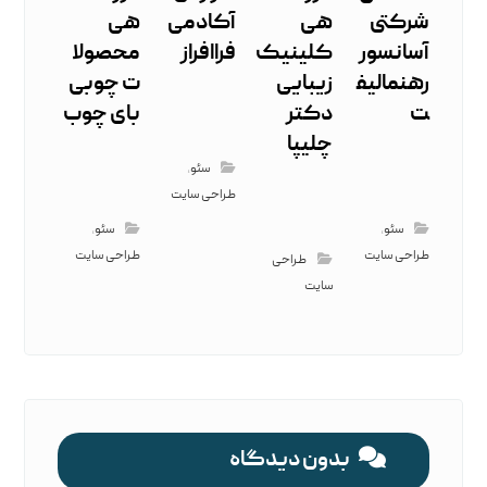
شرکتی
هی
آکادمی
هی
آسانسور
کلینیک
فراافراز
محصولا
رهنمالیف
زیبایی
ت چوبی
ت
دکتر
بای چوب
چلیپا
سئو
,
طراحی سایت
سئو
,
سئو
,
طراحی سایت
طراحی سایت
طراحی
سایت
بدون دیدگاه