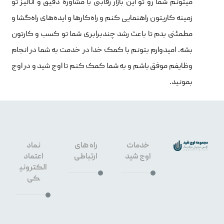
میتونم شما رو تو این بازار رقابتی با مشاوره دقیق و آنالیز تو
زمینه کاریتون راهنمایی کنم و راه‌کارها و ایده‌های راه‌گشا و
مطمئنی بدم تا باعث رشد چندبرابری شما تو کسب و کارتون
بشه. امیدوارم بتونم با کمک خدا در خدمت به شما در انجام
وظایفم موفق باشم و به شما کمک کنم تا اوج شید و در اوج
بمونید.
خدمات
راه های
نماد
اوج شید
ارتباطی
اعتماد
الکترونی
کی
طراحی
سایت
۰۹۱۳۳۶۶
اصفهان
۳۶۴۰