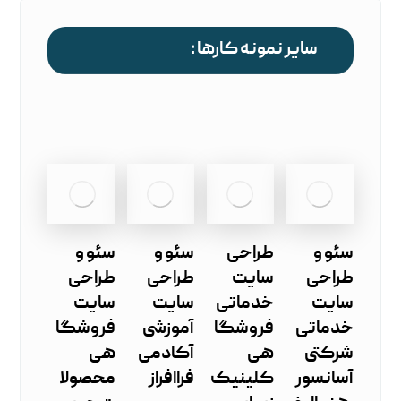
سایر نمونه کارها :
سئو و
طراحی
سئو و
سئو و
طراحی
سایت
طراحی
طراحی
سایت
خدماتی
سایت
سایت
خدماتی
فروشگا
آموزشی
فروشگا
شرکتی
هی
آکادمی
هی
آسانسور
کلینیک
فراافراز
محصولا