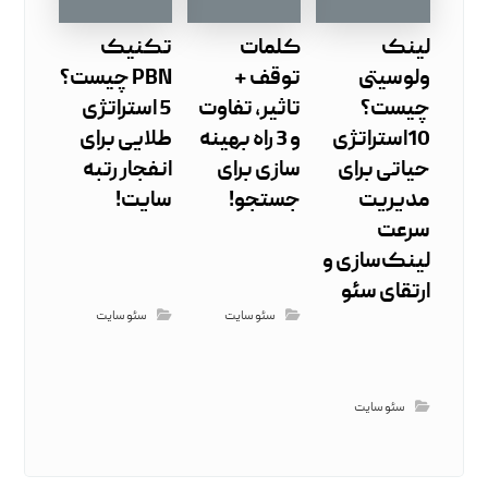
لینک
کلمات
تکنیک
ولوسیتی
توقف +
PBN چیست؟
چیست؟
تاثیر، تفاوت
5 استراتژی
10استراتژی
و 3 راه بهینه
طلایی برای
حیاتی برای
سازی برای
انفجار رتبه
مدیریت
جستجو!
سایت!
سرعت
لینک‌سازی و
ارتقای سئو
سئو سایت
سئو سایت
سئو سایت