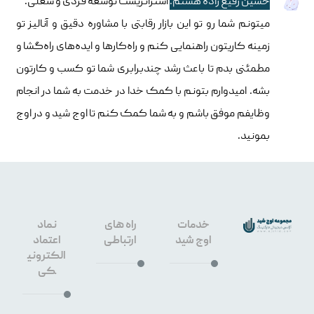
حسین رفیع زاده هستم.
استراتژیست توسعه فردی و شغلی.
میتونم شما رو تو این بازار رقابتی با مشاوره دقیق و آنالیز تو
زمینه کاریتون راهنمایی کنم و راه‌کارها و ایده‌های راه‌گشا و
مطمئنی بدم تا باعث رشد چندبرابری شما تو کسب و کارتون
بشه. امیدوارم بتونم با کمک خدا در خدمت به شما در انجام
وظایفم موفق باشم و به شما کمک کنم تا اوج شید و در اوج
بمونید.
خدمات
راه های
نماد
اوج شید
ارتباطی
اعتماد
الکترونی
کی
طراحی
سایت
۰۹۱۳۳۶۶