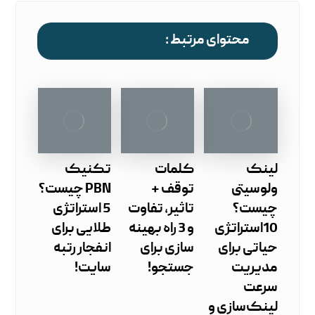
محتوای مرتبط :
لینک
کلمات
تکنیک
ولوسیتی
توقف +
PBN چیست؟
چیست؟
تاثیر، تفاوت
5 استراتژی
10استراتژی
و 3 راه بهینه
طلایی برای
حیاتی برای
سازی برای
انفجار رتبه
مدیریت
جستجو!
سایت!
سرعت
لینک‌سازی و