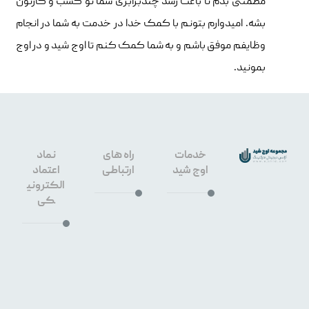
مطمئنی بدم تا باعث رشد چندبرابری شما تو کسب و کارتون
بشه. امیدوارم بتونم با کمک خدا در خدمت به شما در انجام
وظایفم موفق باشم و به شما کمک کنم تا اوج شید و در اوج
بمونید.
خدمات
راه های
نماد
اوج شید
ارتباطی
اعتماد
الکترونی
کی
طراحی
سایت
۰۹۱۳۳۶۶
اصفهان
۳۶۴۰
سئو
سایت
۳۲۶۷۶۴۵