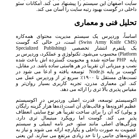
سایت اصفهان این سیستم را پیشنهاد می ‌کند. امکانات سئو
داخلی در گوست بهبود رتبه سایت را آسان می ‌کند.
تحلیل فنی و معماری
اساساً، وردپرس یک سیستم مدیریت محتوای همه‌کاره
(Swiss Army Knife CMS) است، در حالی که گوست
یک پلتفرم انتشار تخصصی (Specialized Publishing
Platform) محسوب می‌شود. تکنولوژی و عملکرد، وردپرس بر
پایه PHP ساخته شده و محبوبیت گسترده ‌اش باعث شده
نصب و میزبانی آن تقریباً در هر هاستی ساده باشد. در مقابل،
گوست بر پایه Node.js توسعه یافته و ادعا می ‌شود در
تست‌های مستقل تا ۱۹۰۰٪ سریع‌ تر از وردپرس عمل می
‌کند. این معماری مدرن، تجربه کاربری بسیار روان‌تر و
مقیاس ‌پذیری بالا تری را ارائه می ‌دهد.
اکوسیستم توسعه، قدرت اصلی وردپرس در اکوسیستم
عظیم افزونه‌ها و قالب‌های آن است (ده‌ها هزار گزینه رایگان
و پولی) که آن را برای ساخت تقریباً هر نوع سایتی انعطاف‌
پذیر می‌ کند. گوست اما رویکرد مینیمال ‌تری دارد.
ویژگی‌های اصلی مانند سئو، خبر نامه ایمیلی و سیستم
عضویت به‌ صورت داخلی و یکپارچه ارائه می ‌شوند و نیاز به
افزونه‌های جانبی را تا حد زیادی مرتفع می ‌سازند. این یعنی