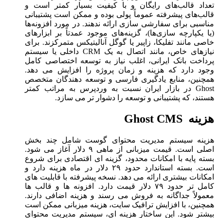
تعداد قالب‌های رایگان و با کیفیت بسیار کمتر است و
قالب‌های پیشرفته عموماً پولی بوده و ممکن است پشتیبانی
مناسبی برای سفارشی ‌سازی ارائه ندهند. در مورد افزونه‌ها
(یا یکپارچه ‌سازی‌ها)، گزینه‌های موجود عمدتاً بر ابزارهای
خاصی مانند تفلیکا، زاپیر یا گوگل آنالیتیکس متمرکزند. برای
نیازهای خاص، مانند اتصال به یک CRM داخلی یا سیستم
پرداخت بانک ایرانی، اغلب نیاز به توسعه اختصاصی کامل
وجود دارد که هزینه و زمان پروژه را افزایش می ‌دهد.
همچنین، منابع یادگیری فارسی و توسعه ‌دهندگان متخصص
Ghost در بازار ایران نسبت به وردپرس به مراتب کمتر
هستند، که پشتیبانی و توسعه را دشوار تر می ‌سازد.
هزینه Ghost CMS
هزینه سیستم مدیریت محتوای گوست شامل چند بخش
اصلی است. قیمت میزبانی از ماهی ۹ دلار آغاز می ‌شود.
بسته پایه با امکانات محدود، گزینه ‌ای اقتصادی برای شروع
است. بسته استاندارد حدود ۲۹ دلار در ماه هزینه دارد و
امکانات بیشتری ارائه می ‌دهد. نسخه پیشرفته با قابلیت ‌های
کامل‌ تر حدود ۷۹ دلار قیمت دارد. افزونه‌ ها و قالب ‌ها
معمولاً جداگانه به فروش می ‌رسند و هزینه اضافی دارند.
همچنین، با افزایش ترافیک سایت، هزینه میزبانی ممکن است
بیشتر شود. این ساختار هزینه‌ ای، سیستم مدیریت محتوای