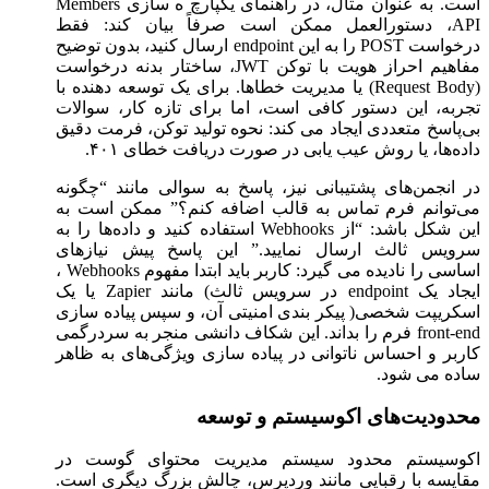
است. به عنوان مثال، در راهنمای یکپارچ ه ‌سازی Members
API، دستورالعمل ممکن است صرفاً بیان کند: فقط
درخواست POST را به این endpoint ارسال کنید، بدون توضیح
مفاهیم احراز هویت با توکن JWT، ساختار بدنه درخواست
(Request Body) یا مدیریت خطاها. برای یک توسعه ‌دهنده با
تجربه، این دستور کافی است، اما برای تازه ‌کار، سوالات
بی‌پاسخ متعددی ایجاد می ‌کند: نحوه تولید توکن، فرمت دقیق
داده‌ها، یا روش عیب ‌یابی در صورت دریافت خطای ۴۰۱.
در انجمن‌های پشتیبانی نیز، پاسخ به سوالی مانند “چگونه
می‌توانم فرم تماس به قالب اضافه کنم؟” ممکن است به
این شکل باشد: “از Webhooks استفاده کنید و داده‌ها را به
سرویس ثالث ارسال نمایید.” این پاسخ پیش ‌نیازهای
اساسی را نادیده می ‌گیرد: کاربر باید ابتدا مفهوم Webhooks ،
ایجاد یک endpoint در سرویس ثالث) مانند Zapier یا یک
اسکریپت شخصی( پیکر بندی امنیتی آن، و سپس پیاده ‌سازی
front-end فرم را بداند. این شکاف دانشی منجر به سردرگمی
کاربر و احساس ناتوانی در پیاده ‌سازی ویژگی‌های به ظاهر
ساده می‌ شود.
محدودیت‌های اکوسیستم و توسعه
اکوسیستم محدود سیستم مدیریت محتوای گوست در
مقایسه با رقبایی مانند وردپرس، چالش بزرگ دیگری است.