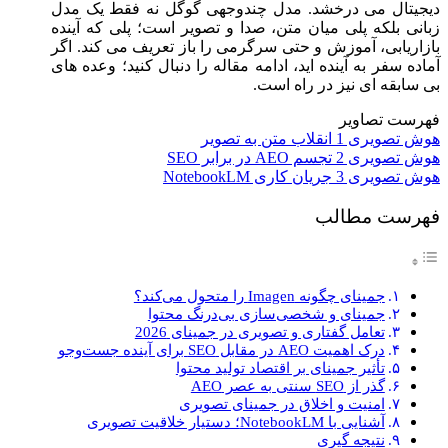
دیجیتال می ‌درخشد. مدل چندوجهی گوگل نه فقط یک مدل
زبانی بلکه پلی میان متن، صدا و تصویر است؛ پلی که آینده
بازاریابی، آموزش و حتی سرگرمی را باز تعریف می‌ کند. اگر
آماده سفر به آینده ‌اید، ادامه مقاله را دنبال کنید؛ وعده ‌های
بی ‌سابقه ‌ای نیز در راه است.
فهرست تصاویر
هوش تصویری 1 انقلاب متن به تصویر
هوش تصویری 2 تجسم AEO در برابر SEO
هوش تصویری 3 جریان کاری NotebookLM
فهرست مطالب
جمینای چگونه Imagen را متحول می‌کند؟
جمینای و شخصی‌سازی بی‌درنگ محتوا
تعامل گفتاری و تصویری در جمینای 2026
درک اهمیت AEO در مقابل SEO برای آینده جست‌وجو
تأثیر جمینای بر اقتصاد تولید محتوا
گذر از SEO سنتی به عصر AEO
امنیت و اخلاق در جمینای تصویری
آشنایی با NotebookLM؛ دستیار خلاقیت تصویری
نتیجه گیری