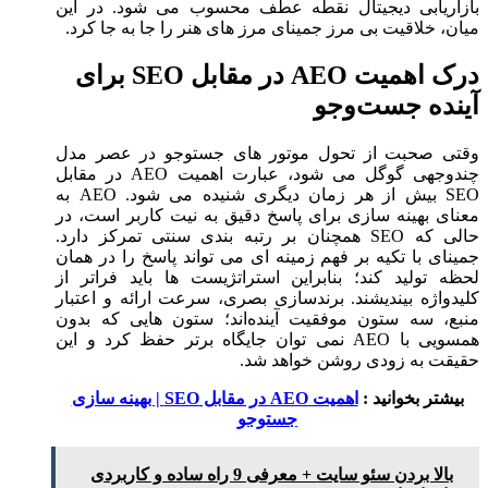
بازاریابی دیجیتال نقطه عطف محسوب می ‌شود. در این
میان، خلاقیت بی‌ مرز جمینای مرز های هنر را جا به ‌جا کرد.
درک اهمیت AEO در مقابل SEO برای
آینده جست‌وجو
وقتی صحبت از تحول موتور های جستوجو در عصر مدل
چندوجهی گوگل می ‌شود، عبارت اهمیت AEO در مقابل
SEO بیش از هر زمان دیگری شنیده می‌ شود. AEO به
معنای بهینه ‌سازی برای پاسخ دقیق به نیت کاربر است، در
حالی‌ که SEO همچنان بر رتبه ‌بندی سنتی تمرکز دارد.
جمینای با تکیه بر فهم زمینه ‌ای می ‌تواند پاسخ را در همان
لحظه تولید کند؛ بنابراین استراتژیست‌ ها باید فراتر از
کلیدواژه بیندیشند. برندسازی بصری، سرعت ارائه و اعتبار
منبع، سه ستون موفقیت آینده‌اند؛ ستون ‌هایی که بدون
همسویی با AEO نمی‌ توان جایگاه برتر حفظ کرد و این
حقیقت به زودی روشن خواهد شد.
بیشتر بخوانید :
اهمیت AEO در مقابل SEO | بهینه سازی
جستوجو
بالا بردن سئو سایت + معرفی 9 راه ساده و کاربردی