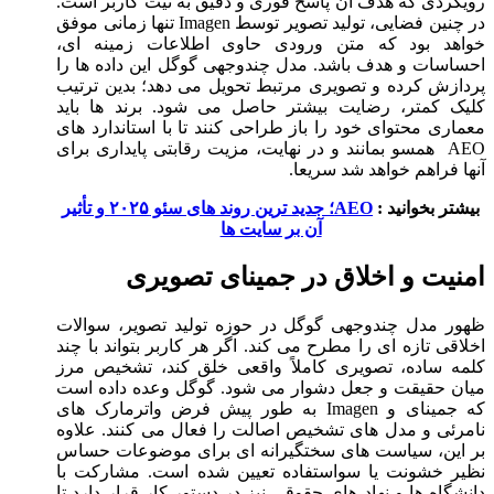
رویکردی که هدف آن پاسخ فوری و دقیق به نیت کاربر است.
در چنین فضایی، تولید تصویر توسط Imagen تنها زمانی موفق
خواهد بود که متن ورودی حاوی اطلاعات زمینه ‌ای،
احساسات و هدف باشد. مدل چندوجهی گوگل این داده ‌ها را
پردازش کرده و تصویری مرتبط تحویل می‌ دهد؛ بدین ترتیب
کلیک کمتر، رضایت بیشتر حاصل می ‌شود. برند ها باید
معماری محتوای خود را باز طراحی کنند تا با استاندارد های
AEO همسو بمانند و در نهایت، مزیت رقابتی پایداری برای
آنها فراهم خواهد شد سریعا.
بیشتر بخوانید :
AEO؛ جدید ترین روند های سئو ۲۰۲۵ و تأثیر
آن بر سایت‌ ها
امنیت و اخلاق در جمینای تصویری
ظهور مدل چندوجهی گوگل در حوزه تولید تصویر، سوالات
اخلاقی تازه‌ ای را مطرح می‌ کند. اگر هر کاربر بتواند با چند
کلمه ساده، تصویری کاملاً واقعی خلق کند، تشخیص مرز
میان حقیقت و جعل دشوار می‌ شود. گوگل وعده داده است
که جمینای و Imagen به ‌طور پیش‌ فرض واترمارک ‌های
نامرئی و مدل‌ های تشخیص اصالت را فعال می ‌کنند. علاوه
بر این، سیاست‌ های سختگیرانه‌ ای برای موضوعات حساس
نظیر خشونت یا سواستفاده تعیین شده است. مشارکت با
دانشگاه ‌ها و نهاد های حقوقی نیز در دستور کار قرار دارد تا