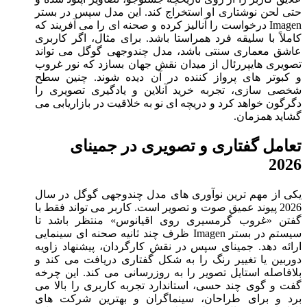
حتی لحن نوشتاری او استخراج کند. این مدل سپس در بستر
Imagen درخواست را آنالیز کرده و صحنه‌ ای را می‌ آفریند که
کاملاً با سلیقه فرد همراستا باشد. برای مثال، اگر کاربری
عاشق معماری سنتی باشد، مدل چندوجهی گوگل می‌ تواند
تصویری هایپررئال از میدان نقش‌ جهان بسازد که نور غروب
و کبوتر های پرواز کننده در آن دیده شوند. چنین سطح
شخصی‌ سازی، تجربه خرید آنلاین و یادگیری تصویری را
دگرگون خواهد کرد و دریچه ‌ای نو به خلاقیت در بازاریابی می
‌گشاید همزمان.
تعامل گفتاری و تصویری در جمینای
2026
یکی از مهم‌ ترین نوآوری‌ های مدل چندوجهی گوگل در سال
2026 پیوند عمیق صوت و تصویر است. کاربر می ‌تواند فقط با
گفتن «غروب گرمسیری روی اقیانوس» منتظر باشد تا
سیستم در بستر Imagen ظرف چند ثانیه صحنه ‌ای سینمایی
ارائه دهد. جمینای سپس در نقش کارگردان، پیشنهاد زاویه
دوربین یا تغییر رنگ را به شکل گفتاری دریافت می‌ کند و
بلافاصله استایل تصویر را به ‌روزرسانی می‌ کند. این چرخه
گفت و گوی چند حسی، استاندارد تجربه کاربری را بالا می
‌برد و برای طراحان، سینماگران و بهترین شرکت‌ های