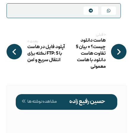
< قبلی
هاست دانلود
بعدی >
چیست؟ + بیان 5
آپلود فایل در هاست
تفاوت هاست
با FTP: 5 نکته برای
دانلود با هاست
انتقال سریع و امن
معمولی
حسین رفیع زاده
مشاهده نوشته ها