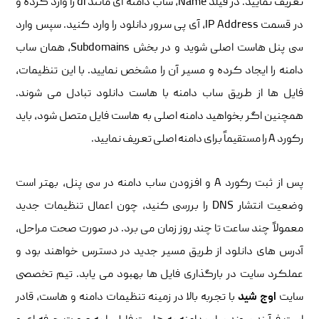
تعریف نمایید. در فیلد Name، ساب دامنه ای مانند dl را وارد کرده و
در قسمت IP Address، آی پی سرور دانلود را وارد کنید. سپس وارد
سی پنل هاست اصلی شوید و در بخش Subdomains، همان ساب
دامنه را ایجاد کرده و مسیر آن را مشخص نمایید. با این تنظیمات،
فایل ها از طریق ساب دامنه با هاست دانلود تبادل می شوند.
همچنین اگر بخواهید دامنه اصلی به هاست فایل متصل شود، باید
رکورد A را مستقیماً برای دامنه اصلی تعریف نمایید.
پس از ثبت رکورد A و افزودن ساب دامنه در سی پنل، بهتر است
وضعیت انتشار DNS را بررسی کنید، چون اعمال تنظیمات جدید
معمولاً چند ساعت تا چند روز زمان می برد. در صورت صحت مراحل،
آدرس های دانلود از طریق مسیر جدید در دسترس خواهند بود و
عملکرد سایت در بارگذاری فایل ها بهبود می یابد. تیم تخصصی
سایت
اوج شید
با تجربه بالا در زمینه تنظیمات دامنه و هاست، قادر