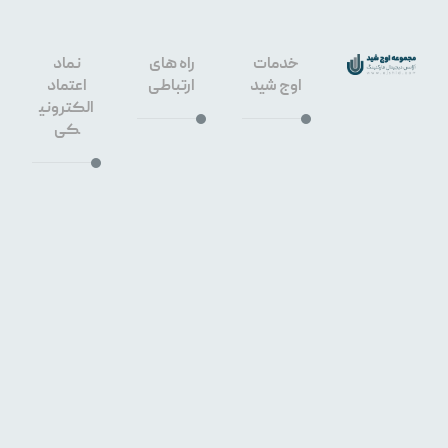
خدمات
راه های
نماد
اوج شید
ارتباطی
اعتماد
الکترونی
کی
طراحی
سایت
۰۹۱۳۳۶۶
اصفهان
۳۶۴۰
سئو
سایت
۳۲۶۷۶۴۵
اصفهان
۹
خیابان
هشت
بهشت
غربی،