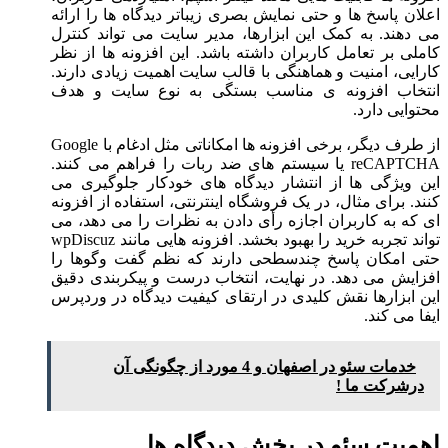
اعلان پاسخ ها و حتی نمایش بصری زیباتر دیدگاه ها را ارائه
می دهند. به کمک این ابزارها، مدیر سایت می تواند کنترل
کاملی بر تعامل کاربران داشته باشد. این افزونه ها از نظر
کارایی، امنیت و هماهنگی با قالب سایت اهمیت زیادی دارند.
انتخاب افزونه ی مناسب بستگی به نوع سایت و هدف
محتوایی دارد.
از طرف دیگر، برخی افزونه ها امکاناتی مثل ادغام با Google
reCAPTCHA یا سیستم های ضد ربات را فراهم می کنند.
این ویژگی ها از انتشار دیدگاه های خودکار جلوگیری می
کنند. برای مثال، در یک فروشگاه اینترنتی، استفاده از افزونه
ای که به کاربران اجازه رأی دادن به نظرات را می دهد، می
تواند تجربه خرید را بهبود بخشد. افزونه هایی مانند wpDiscuz
حتی امکان پاسخ چندسطحی دارند که نظم گفت وگوها را
افزایش می دهد. در نهایت، انتخاب درست و پیکربندی دقیق
این ابزارها نقش کلیدی در ارتقای کیفیت دیدگاه در وردپرس
ایفا می کند.
خدمات سئو در اصفهان و 4 مورد از چگونگی آن
درشرکت ما !
اهمیت سئو در بخش دیدگاه ها