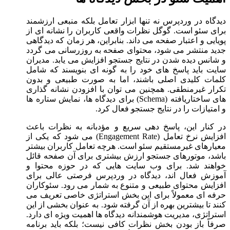
دیدگاه در وردپرس نه تنها ابزار تعامل بلکه منبعی ارزشمند
برای سئو است. گوگل نظرات واقعی کاربران را نشانه ای از
پویایی و اعتبار صفحه می داند. بنابراین، هر زمان که دیدگاهی
جدید منتشر می شود، محتوای صفحه به روزرسانی می گردد
و شانس دیده شدن در نتایج جستجو افزایش می یابد. مدیران
سایت باید پاسخ های خود را به گونه ای بنویسند که شامل
کلمات کلیدی اصلی باشند، اما به صورت طبیعی و بدون
تکرار غیرمنطقی. همچنین می توان با افزودن نشانه گذاری
های ساختاریافته (Schema) برای دیدگاه ها، نمایش ستاره ها
و امتیازات را در نتایج جستجو فعال کرد.
در کنار این، پاسخ دهی سریع و مؤدبانه به نظرات باعث
افزایش نرخ تعامل (Engagement Rate) می شود که یکی از
معیارهای غیرمستقیم سئو است. هرچه تعامل کاربران بیشتر
باشد، موتورهای جستجو ارزش بیشتری برای آن صفحه قائل
خواهند شد. برای وب سایت هایی که در حوزه محتوا و
آموزش فعال اند، دیدگاه در وردپرس فرصتی عالی برای
افزایش محتوای طبیعی و متنوع به شمار می رود. سئوکاران
حرفه ای معمولاً برای این بخش استراتژی خاصی تعریف می
کنند تا بیشترین بهره از آن گرفته شود. به عنوان بخشی از این
استراتژی، مدیریت هوشمندانه دیدگاه ها اهمیت ویژه ای دارد.
صرفاً باز بودن بخش نظرات کافی نیست؛ بلکه باید برنامه