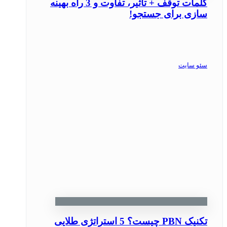
کلمات توقف + تاثیر، تفاوت و 3 راه بهینه
سازی برای جستجو!
سئو سایت
تکنیک PBN چیست؟ 5 استراتژی طلایی