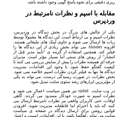
ریزی دقیقی برای نحوه پاسخ گویی وجود داشته باشد.
مقابله با اسپم و نظرات نامرتبط در
وردپرس
یکی از چالش های بزرگ در بخش دیدگاه در وردپرس،
نظرات اسپم
و بی ارتباط است. این دیدگاه ها معمولاً توسط
ربات ها ارسال می شوند و حاوی لینک های تبلیغاتی هستند.
افزونه Akismet می تواند بخش زیادی از این دیدگاه ها را
فیلتر کند. همچنین استفاده از گزینه ی “تأیید مدیر قبل از
انتشار” از روش های سنتی اما بسیار مؤثر است. مدیران
حرفه ای همیشه نظرات را پیش از نمایش بررسی می کنند تا
کیفیت گفتگو حفظ شود. با وجود این اقدامات، مدیریت
دیدگاه ها تنها به فیلتر کردن نظرات اسپم خلاصه نمی شود.
بخش نظرات، در صورت رسیدگی درست، می تواند به یکی
از مؤثرترین ابزارهای رشد سئوی سایت تبدیل شود.
در وب سایت ojshid نیز همین سیاست اعمال می شود و
نظرات اسپم به صورت خودکار مسدود می گردند. گاهی
اوقات، حتی کاربران واقعی نیز نظرات نامرتبط ارسال می
کنند که باید با احترام اما قاطعانه مدیریت شوند. افزودن
قوانین روشن برای ارسال دیدگاه در صفحه ی سیاست
سایت می تواند راهگشا باشد. با این اقدامات، امنیت و اعتبار