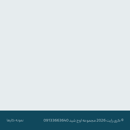
© کپی رایت 2026 مجموعه
اوج شید
09133663640
نمونه کارها