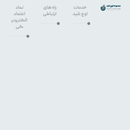
خدمات
راه های
نماد
اوج شید
ارتباطی
اعتماد
الکترونی
کی
طراحی
سایت
۰۹۱۳۳۶۶
اصفهان
۳۶۴۰
سئو
سایت
۳۲۶۷۶۴۵
اصفهان
۹
خیابان
هشت
بهشت
غربی،
کوچه