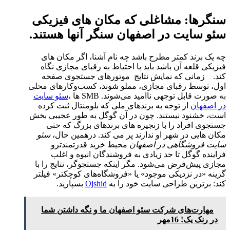
سنگرها: مشاغلی که مکان های فیزیکی
سئو سایت در اصفهان سنگر آنها هستند.
چه یک برند کمتر مطرح باشد چه نام آشنا، اگر مکان های
فیزیکی قلعه آن باشد باید با احتیاط به رقبای مجازی نگاه
کند. زمانی که نمایش نتایج موتورهای جستجوی ‌صفحه
اول، توسط رقبای مجازی، مملو شوند، کسب‌وکارهای محلی
به صورت قابل توجهی ناامید می‌شوند. SMB ها ،
سئو سایت
در اصفهان
از توجه به برندهای ملی که بلومنتال ثبت کرده
است، خشنود نیستند. چون در آن گوگل به طور عجیبی بخش
جستجوی افراد را با زنجیره های برندهای بزرگ که حتی
مکان هایی در شهر او ندارند پر می کند. درهمین حال،
سئو
سایت فروشگاهی در اصفهان
محیط خرید قدرتمندترو
فزاینده گوگل تا حد زیادی به فروشندگان انبوه و اغلب
مجازی پیش‌فرض می‌شود. مگر اینکه جستجوگر، نتایج را با
گزینه «در نزدیکی موجود» یا «فروشگاه‌های کوچکتر» فیلتر
کند: برترین طراحی سایت خود را به
Ojshid
بسپارید.
مهارت‌های شرکت سئو اصفهان ما و نگه داشتن شما
در رنک یک! 16مهر