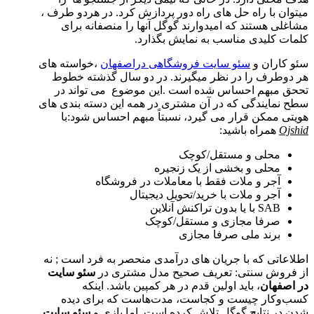
میتوان با راه حل های راه دور پردازش کرد. در هردو طرف ،
مشاغلی هستند که امیدوارند گوگل آنها را منصفانه برای
کلمات کلیدی مناسب به نمایش بگذارد.
سئو کاران و
سئو سایت فروشگاهی دراصفهان
،خواسته های
هر دوطرف را در نظر میگیرند. در دو سال گذشته خطوط
تححق مبهم احساس شده است .این موضوع می تواند در
سطح نمایندگی که در آن مشتری در همه این دسته بندی های
هویتی ممکن قرار می گیرد، نسبتاً مبهم احساس شود:با
Ojshid
همراه باشید:
محلی و مستقل/کوچک
محلی و بخشی از یک زنجیره
آجر و ملات فقط با معاملات در فروشگاه
آجر و ملات با خرید/تحویل دیجیتال
SAB با یا بدون تراکنش آنلاین
صرفا مجازی و مستقل/کوچک
برند ملی صرفا مجازی
اطلاعاتی که با جریان های درآمدی منحصر به فرد است ; نه
از فروش سنتی: تعریف صحیح مدل مشتری در
سئو سایت
در اصفهان
، باید اولین قدم در هر کمپین باشد. اینکه
کسب‌وکار چیست و کجاست، مدت‌هاست که برای دیده
شدن در نتایج گوگل تلاش کرده است. اما بازی و
سئو سایت