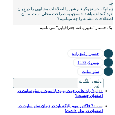
۲-
زمانیکه جستجوگر نام شهر یا اصلاحات مشابهی را در زبان
خود گنجانده باشد،جستجو به صراحت محلی است. ما آن
اصطلاحات مشابه را چه مینامیم؟
یک جستار “تغییر یافته جغرافیایی” می نامیم .
حسین رفیع زاده
بهمن 3, 1400
سئو سایت
واتس
تلگرام
اپ
9 راه عالی جهت بهبود $ امنیت و سئو سایت در
< قبلی
اصفهان چیست؟
7 فاکتور مهم @که باید در زمان سئو سایت در
بعدی >
اصفهان در نظر داشت!