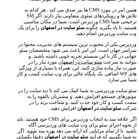
همین امر در مورد CMS ها نیز صدق می کند . هر کدام به
تلاش ها و رویکردهای سئوی متفاوتی نیاز دارند. اگر SM
ترجیحی شما CMS وردپرس است. شما در مکان مناسبی
هستید. تا یاد بگیرید چگونه
سئو سایت در اصفهان
را برای یک
وب سایت وردپرس انجام دهید.
وردپرس یکی از محبوب ترین سیستم های مدیریت محتوا در
سراسر جهان است. این امر باعث می شود متخصصان سئو
جهانی در کار با این سیستم تجربه خوبی داشته باشند. و
بتوانند به سرعت
سئو سایت در اصفهان
مورد نیاز را در
صورت نیاز پیاده سازی کنند. این، همراه با بسیاری از ویژگی
های WP اضافی. یک پایگاه عالی برای وب سایت کسب و کار
شما می سازد.
سئو سایت وردپرسی به شما کمک می کند تا دید سایت را در
موتورهای جستجو افزایش دهید. و مشتریان بالقوه را به
سمت کسب و کار خود جذب کنید. و شناخت برند را در
شرکت
سئو سایت در اصفهان
افزایش دهید.
اگر علاقه مند به انتخاب وردپرس برای CMS خود هستید. باید
از نحوه اجرای سئو برای وب سایت های وردپرسی آگاه
باشید. تا از تمام مزایایی که ارائه می دهد بهره مند شوید. اگر
به شما بگوییم که فرآیند
سئو سایت در اصفهان
دقیقاً یکسانی