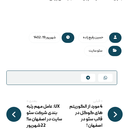
حسین رفیع زاده
شهریور 19, 1402
سئو سایت
< قبلی
بعدی >
4 مورد از الگوریتم
UX: عامل مهم رتبه
های گوگل در
بندی شرکت سئو
قالب سئو در
سایت در اصفهان ما!
اصفهان !
22شهریور