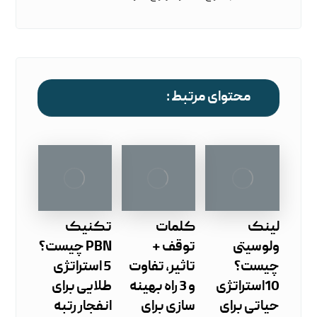
محتوای مرتبط :
لینک
کلمات
تکنیک
ولوسیتی
توقف +
PBN چیست؟
چیست؟
تاثیر، تفاوت
5 استراتژی
10استراتژی
و 3 راه بهینه
طلایی برای
حیاتی برای
سازی برای
انفجار رتبه