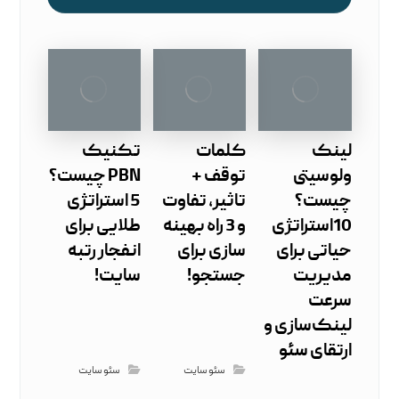
لینک
کلمات
تکنیک
ولوسیتی
توقف +
PBN چیست؟
چیست؟
تاثیر، تفاوت
5 استراتژی
10استراتژی
و 3 راه بهینه
طلایی برای
حیاتی برای
سازی برای
انفجار رتبه
مدیریت
جستجو!
سایت!
سرعت
لینک‌سازی و
ارتقای سئو
سئو سایت
سئو سایت