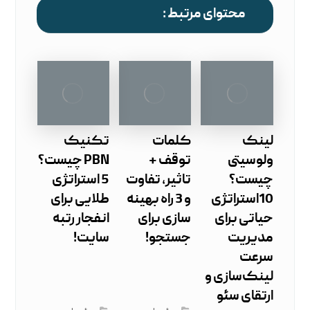
محتوای مرتبط :
لینک
کلمات
تکنیک
ولوسیتی
توقف +
PBN چیست؟
چیست؟
تاثیر، تفاوت
5 استراتژی
10استراتژی
و 3 راه بهینه
طلایی برای
حیاتی برای
سازی برای
انفجار رتبه
مدیریت
جستجو!
سایت!
سرعت
لینک‌سازی و
ارتقای سئو