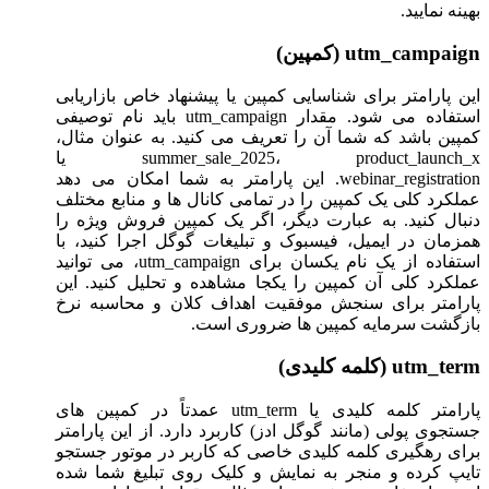
بهینه نمایید.
utm_campaign (کمپین)
این پارامتر برای شناسایی کمپین یا پیشنهاد خاص بازاریابی
استفاده می شود. مقدار utm_campaign باید نام توصیفی
کمپین باشد که شما آن را تعریف می کنید. به عنوان مثال،
summer_sale_2025، product_launch_x یا
webinar_registration. این پارامتر به شما امکان می دهد
عملکرد کلی یک کمپین را در تمامی کانال ها و منابع مختلف
دنبال کنید. به عبارت دیگر، اگر یک کمپین فروش ویژه را
همزمان در ایمیل، فیسبوک و تبلیغات گوگل اجرا کنید، با
استفاده از یک نام یکسان برای utm_campaign، می توانید
عملکرد کلی آن کمپین را یکجا مشاهده و تحلیل کنید. این
پارامتر برای سنجش موفقیت اهداف کلان و محاسبه نرخ
بازگشت سرمایه کمپین ها ضروری است.
utm_term (کلمه کلیدی)
پارامتر کلمه کلیدی یا utm_term عمدتاً در کمپین های
جستجوی پولی (مانند گوگل ادز) کاربرد دارد. از این پارامتر
برای رهگیری کلمه کلیدی خاصی که کاربر در موتور جستجو
تایپ کرده و منجر به نمایش و کلیک روی تبلیغ شما شده