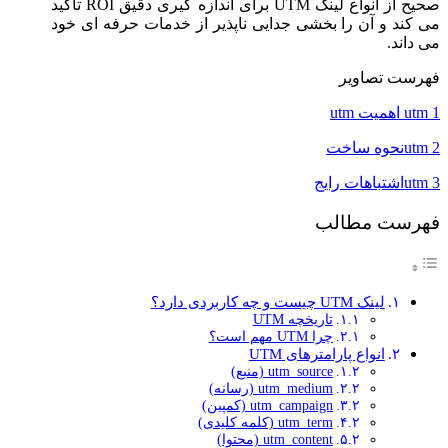
صحیح از انواع لینک UTM برای اندازه گیری دقیق ROI تأکید
می کند و آن را بخشی جدایی ناپذیر از خدمات حرفه ای خود
می داند.
فهرست تصاویر
utm 1 اهمیت utm
utm 2نحوه ساخت
utm 3اشتباهات رایج
فهرست مطالب
لینک UTM چیست و چه کاربردی دارد؟
تاریخچه UTM
چرا UTM مهم است؟
انواع پارامترهای UTM
utm_source (منبع)
utm_medium (رسانه)
utm_campaign (کمپین)
utm_term (کلمه کلیدی)
utm_content (محتوا)