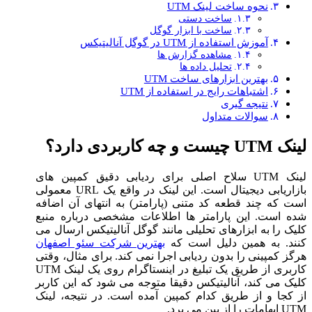
نحوه ساخت لینک UTM
ساخت دستی
ساخت با ابزار گوگل
آموزش استفاده از UTM در گوگل آنالیتیکس
مشاهده گزارش ها
تحلیل داده ها
بهترین ابزارهای ساخت UTM
اشتباهات رایج در استفاده از UTM
نتیجه گیری
سوالات متداول
لینک UTM چیست و چه کاربردی دارد؟
لینک UTM سلاح اصلی برای ردیابی دقیق کمپین های
بازاریابی دیجیتال است. این لینک در واقع یک URL معمولی
است که چند قطعه کد متنی (پارامتر) به انتهای آن اضافه
شده است. این پارامتر ها اطلاعات مشخصی درباره منبع
کلیک را به ابزارهای تحلیلی مانند گوگل آنالیتیکس ارسال می
کنند. به همین دلیل است که
بهترین شرکت سئو اصفهان
هرگز کمپینی را بدون ردیابی اجرا نمی کند. برای مثال، وقتی
کاربری از طریق یک تبلیغ در اینستاگرام روی یک لینک UTM
کلیک می کند، آنالیتیکس دقیقا متوجه می شود که این کاربر
از کجا و از طریق کدام کمپین آمده است. در نتیجه، لینک
UTM ابهامات را از بین می برد.