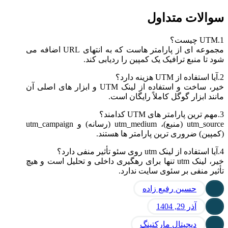
سوالات متداول
1.UTM چیست؟
مجموعه ای از پارامتر هاست که به انتهای URL اضافه می
شود تا منبع ترافیک یک کمپین را ردیابی کند.
2.آیا استفاده از UTM هزینه دارد؟
خیر، ساخت و استفاده از لینک UTM و ابزار های اصلی آن
مانند ابزار گوگل کاملاً رایگان است.
3.مهم ترین پارامتر های UTM کدامند؟
utm_source (منبع)، utm_medium (رسانه) و utm_campaign
(کمپین) ضروری ترین پارامتر ها هستند.
4.آیا استفاده از لینک utm روی سئو تأثیر منفی دارد؟
خیر، لینک utm تنها برای رهگیری داخلی و تحلیل است و هیچ
تأثیر منفی بر سئوی سایت ندارد.
حسین رفیع زاده
آذر 29, 1404
دیجیتال مارکتینگ