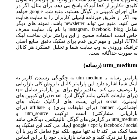
کلیدی «کاربر از کجا آمد؟» پاسخ می دهد. برای مثال، اگر در
حال اجرای کمپینی در گوگل هستید، منبع شما google خواهد
بود. اگر از طریق خبرنامه ایمیلی کاربران را به سایت هدایت
می کنید، منبع می تواند newsletter باشد. نمونه های دیگر
شامل instagram، facebook، blog یا نام یک سایت معرف
خاص است. استفاده صحیح از این پارامتر برای ساخت لینک
UTM، اولین و مهم ترین قدم برای تفکیک دقیق منابع اصلی
ترافیک ورودی به وب سایت شما و تحلیل عملکرد هر کانال
به صورت جداگانه است.
utm_medium (رسانه)
پارامتر رسانه یا utm_medium به چگونگی رسیدن کاربر به
لینک شما اشاره دارد. این پارامتر کانال یا روش کلی بازاریابی
را توصیف می کند. مقادیر رایج برای این پارامتر شامل cpc
(برای تبلیغات کلیکی مانند گوگل ادز)، email (برای کمپین های
ایمیلی)، social (برای پست های ارگانیک شبکه های
اجتماعی)، banner (برای تبلیغات بنری) و affiliate (برای
بازاریابی مشارکتی) است. ترکیب utm_source و
utm_medium در گزارش های گوگل آنالیتیکس، دیدگاهی مانند
facebook / social یا google / cpc ایجاد می کند. این تفکیک به
شما کمک می کند تا نه تنها منبع، بلکه نوع تعامل کاربر با آن
منبع را نیز درک کنید و خدمات بازاریابی خود را بر این اساس