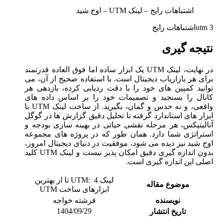
اشتباهات رایج – لینک UTM – اوج شید
utm 3اشتباهات رایج
نتیجه گیری
در نهایت، لینک UTM یک ابزار ساده اما فوق العاده قدرتمند
برای هر بازاریاب دیجیتال است. با استفاده صحیح از آن، می
توانید کمپین های خود را با دقت ردیابی کرده، بازدهی هر
کانال را بسنجید و تصمیمات خود را بر اساس داده های
واقعی، و نه حدس و گمان، بگیرید. از ساخت لینک UTM با
ابزار های استاندارد گرفته تا تحلیل دقیق گزارش ها در گوگل
آنالیتیکس، هر مرحله نقشی حیاتی در بهینه سازی بودجه و
استراتژی شما دارد. همان طور که در پروژه های مجموعه
اوج شید نیز دیده می شود، موفقیت در دنیای دیجیتال امروز،
بدون اندازه گیری دقیق امکان پذیر نیست و لینک UTM کلید
اصلی این اندازه گیری است.
لینک UTM: 4 تا از بهترین
موضوع مقاله
ابزارهای ساخت UTM
نویسنده
فرشته خواجه
1404/09/29
تاریخ انتشار