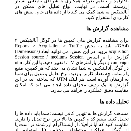
ناکارآمد و تنظیم تعرفه همکاری با شرکای تبلیغاتی بسیار
ارزشمند است. در نهایت، انواع تحلیل های ممکن در
آنالیتیکس به شما کمک می کند تا از داده های خام، بینش های
کاربردی استخراج کنید.
مشاهده گزارش ها
برای مشاهده گزارش های کمپین ها در گوگل آنالیتیکس ۴
(GA4)، باید به بخش Reports > Acquisition > Traffic
acquisition بروید. در این بخش، می توانید ابعاد (Dimensions)
گزارش را بر اساس Session source / medium، Session
campaign و دیگر پارامترهای UTM تغییر دهید. با این کار، utm
در گوگل آنالیتیکس به شما نشان می دهد که هر کمپین، منبع
یا رسانه، چه تعداد کاربر، بازدید، نرخ تعامل و تبدیل برای شما
به ارمغان آورده است. هر لینک UTM که ساخته اید، در این
گزارش ها یک ردیف مجزای داده ایجاد می کند که امکان
مقایسه دقیق عملکرد را فراهم می سازد.
تحلیل داده ها
مشاهده گزارش ها به تنهایی کافی نیست؛ شما باید داده ها را
تحلیل کنید. ببینید کدام کمپین ها بالا ترین نرخ تبدیل را دارند.
مقایسه کنید که آیا ترافیک از اینستاگرام ارزشمند تر است یا
از گوگل. عملکرد محتواهای مختلف (با استفاده از