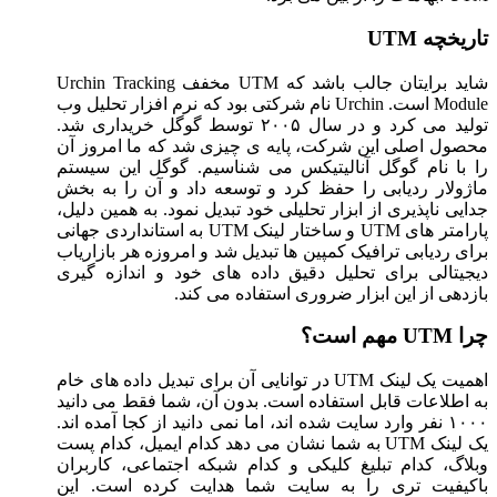
تاریخچه UTM
شاید برایتان جالب باشد که UTM مخفف Urchin Tracking
Module است. Urchin نام شرکتی بود که نرم افزار تحلیل وب
تولید می کرد و در سال ۲۰۰۵ توسط گوگل خریداری شد.
محصول اصلی این شرکت، پایه ی چیزی شد که ما امروز آن
را با نام گوگل آنالیتیکس می شناسیم. گوگل این سیستم
ماژولار ردیابی را حفظ کرد و توسعه داد و آن را به بخش
جدایی ناپذیری از ابزار تحلیلی خود تبدیل نمود. به همین دلیل،
پارامتر های UTM و ساختار لینک UTM به استانداردی جهانی
برای ردیابی ترافیک کمپین ها تبدیل شد و امروزه هر بازاریاب
دیجیتالی برای تحلیل دقیق داده های خود و اندازه گیری
بازدهی از این ابزار ضروری استفاده می کند.
چرا UTM مهم است؟
اهمیت یک لینک UTM در توانایی آن برای تبدیل داده های خام
به اطلاعات قابل استفاده است. بدون آن، شما فقط می دانید
۱۰۰۰ نفر وارد سایت شده اند، اما نمی دانید از کجا آمده اند.
یک لینک UTM به شما نشان می دهد کدام ایمیل، کدام پست
وبلاگ، کدام تبلیغ کلیکی و کدام شبکه اجتماعی، کاربران
باکیفیت تری را به سایت شما هدایت کرده است. این