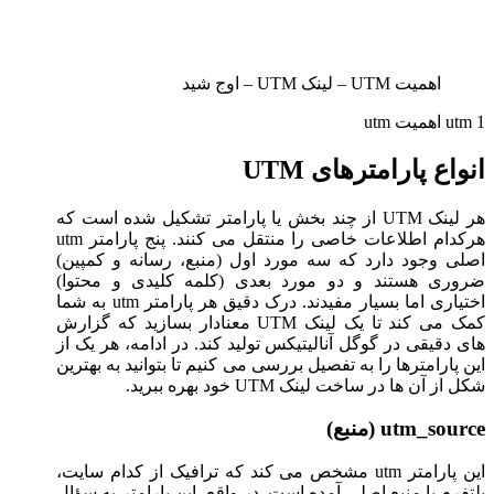
اهمیت UTM – لینک UTM – اوج شید
utm 1 اهمیت utm
انواع پارامترهای UTM
هر لینک UTM از چند بخش یا پارامتر تشکیل شده است که
هرکدام اطلاعات خاصی را منتقل می کنند. پنج پارامتر utm
اصلی وجود دارد که سه مورد اول (منبع، رسانه و کمپین)
ضروری هستند و دو مورد بعدی (کلمه کلیدی و محتوا)
اختیاری اما بسیار مفیدند. درک دقیق هر پارامتر utm به شما
کمک می کند تا یک لینک UTM معنادار بسازید که گزارش
های دقیقی در گوگل آنالیتیکس تولید کند. در ادامه، هر یک از
این پارامترها را به تفصیل بررسی می کنیم تا بتوانید به بهترین
شکل از آن ها در ساخت لینک UTM خود بهره ببرید.
utm_source (منبع)
این پارامتر utm مشخص می کند که ترافیک از کدام سایت،
پلتفرم یا منبع اصلی آمده است. در واقع، این پارامتر به سؤال