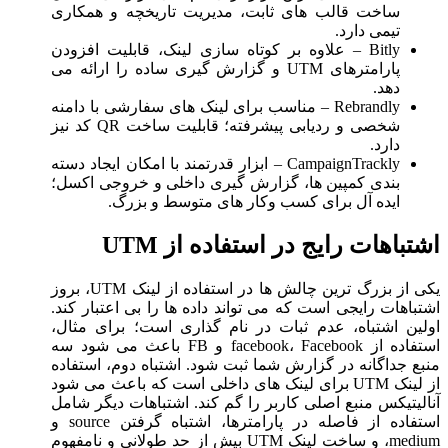
ساخت قالب های ثابت، مدیریت تاریخچه و همکاری
تیمی دارد.
Bitly – علاوه بر کوتاه سازی لینک، قابلیت افزودن
پارامترهای UTM و گزارش گیری ساده را ارائه می
دهد.
Rebrandly – مناسب برای لینک های سفارشی با دامنه
شخصی و ردیابی پیشرفته؛ قابلیت ساخت QR کد نیز
دارد.
CampaignTrackly – ابزار قدرتمند با امکان ایجاد دسته
بندی کمپین ها، گزارش گیری داخلی و خروجی اکسل؛
ایده آل برای کسب وکار های متوسط و بزرگ.
اشتباهات رایج در استفاده از UTM
یکی از بزرگ ترین چالش ها در استفاده از لینک UTM، بروز
اشتباهات رایجی است که می تواند داده ها را بی اعتبار کند.
اولین اشتباه، عدم ثبات در نام گذاری است؛ برای مثال،
استفاده از facebook، Facebook و FB باعث می شود سه
منبع جداگانه در گزارش شما ثبت شود. اشتباه دوم، استفاده
از لینک UTM برای لینک های داخلی است که باعث می شود
آنالیتیکس منبع اصلی کاربر را گم کند. اشتباهات دیگر شامل
استفاده از فاصله در پارامترها، اشتباه گرفتن source و
medium، و ساخت لینک UTM بیش از حد طولانی و نامفهوم