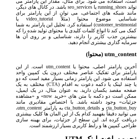
است، استفاده می شود. برای مثال، مقدار این پارامتر می
تواند running_shoes یا seo_services باشد. در کانال های دیگر،
مانند شبکه های اجتماعی، می توان از این پارامتر برای
شناسایی موضوع محتوا (مثلاً video_tutorial یا
customer_testimonial) استفاده کرد. تحلیل این پارامتر به شما
کمک می کند تا انواع کلمات کلیدی یا محتوای تولید شده را که
بیشترین جذب کاربر را دارند، شناسایی و بر روی آن ها
سرمایه گذاری بیشتری انجام دهید.
utm_content (محتوا)
آخرین پارامتر اصلی، محتوا یا utm_content است. از این
پارامتر برای تفکیک عناصر مختلف درون یک کمپین واحد
استفاده می شود. این پارامتر زمانی بسیار مفید است که دو
یا چند لینک یا دکمه دعوت به اقدام (CTA) مختلف به یک
صفحه مقصد یکسان دارید. به عنوان مثال، در یک ایمیل،
ممکن است دو دکمه با متن های «خرید now» و «مشاهده
جزئیات» وجود داشته باشد. با اختصاص مقادیری مانند
cta_button_buy و cta_button_details به پارامتر utm_content،
می توانید دقیقاً بفهمید کدام یک از این المان ها کلیک بیشتری
دریافت کرده اند. این سطح از جزئیات، برای بهینه سازی
طراحی کمپین ها و رابط کاربری بسیار ارزشمند است.