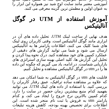
آموزشی معتبر مانند سایت اوج شید نیز همواره این ابزار را
به عنوان اولین و مطمئن ترین گزینه معرفی می کنند.
آموزش استفاده از UTM در گوگل
آنالیتیکس
هدف نهایی از ساخت لینک UTM، تحلیل داده های آن در
ابزاری مانند گوگل آنالیتیکس است. وقتی کاربران روی لینک
های شما کلیک می کنند، اطلاعات پارامتر ها به آنالیتیکس
ارسال می شود و شما می توانید گزارش های دقیقی از
عملکرد کمپین های خود مشاهده کنید. درک نحوه پیدا کردن و
تحلیل این گزارش ها، کلید اصلی بهینه سازی استراتژی های
بازاریابی شماست. در ادامه، یاد می گیریم که چگونه این داده
ها را در utm در گوگل آنالیتیکس مشاهده و تحلیل کنیم.
قابلیت های utm در گوگل آنالیتیکس به شما امکان می دهد
که علاوه بر مشاهده ساده ترافیک، عمق رفتار کاربران را
بررسی کنید. با استفاده از داده های لینک UTM، می توانید
بفهمید کدام منبع بیشترین زمان حضور در سایت را دارد،
کدام کمپین بالاترین نرخ خروج را ایجاد می کند، و کدام
پارامتر utm به فروش یا ثبت نام منجر شده است. این
اطلاعات برای تخصیص بهینه بودجه، کاهش هزینه تبلیغات