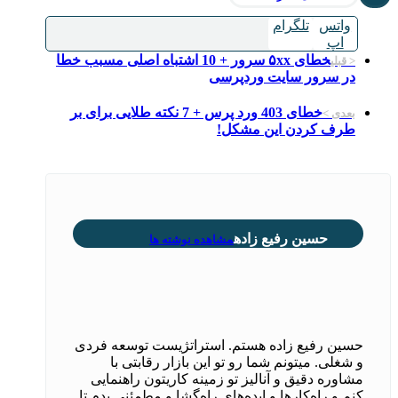
واتس
تلگرام
اپ
خطای ۵xx سرور + 10 اشتباه اصلی مسبب خطا
< قبلی
در سرور سایت وردپرسی
خطای 403 ورد پرس + 7 نکته طلایی برای بر
بعدی >
طرف کردن این مشکل!
حسین رفیع زاده
مشاهده نوشته ها
حسین رفیع زاده هستم. استراتژیست توسعه فردی
و شغلی. میتونم شما رو تو این بازار رقابتی با
مشاوره دقیق و آنالیز تو زمینه کاریتون راهنمایی
کنم و راه‌کارها و ایده‌های راه‌گشا و مطمئنی بدم تا