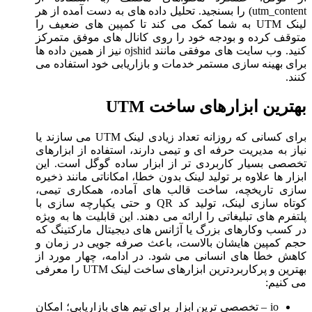
utm_content) را بسنجید. تحلیل داده های به دست آمده از هر
لینک UTM به شما کمک می کند تا کمپین های ضعیف را
متوقف کرده و بودجه خود را روی کانال های موفق متمرکز
کنید. وب سایت های موفقی مانند ojshid نیز از همین داده ها
برای بهینه سازی مستمر خدمات و بازاریابی خود استفاده می
کنند.
بهترین ابزارهای ساخت UTM
برای کسانی که روزانه تعداد زیادی لینک UTM می سازند یا
نیاز به مدیریت حرفه ای و تیمی دارند، استفاده از ابزارهای
تخصصی بسیار کاربردی تر از ابزار ساده گوگل است. این
ابزار ها علاوه بر تولید لینک بدون خطا، امکاناتی مانند ذخیره
سازی تاریخچه، ساخت قالب های آماده، همکاری تیمی،
کوتاه سازی لینک، تولید کد QR و حتی یکپارچه سازی با
پلتفرم های تبلیغاتی را ارائه می دهند. این قابلیت ها به ویژه
در کسب وکارهای بزرگ یا آژانس های دیجیتال مارکتینگ که
حجم کمپین هایشان بالاست، باعث صرفه جویی در زمان و
کاهش خطا های انسانی می شود. در ادامه، چهار مورد از
بهترین و پرکاربردترین ابزارهای ساخت لینک UTM را معرفی
می کنیم:
io – تخصصی ترین ابزار برای تیم های بازاریابی؛ امکان