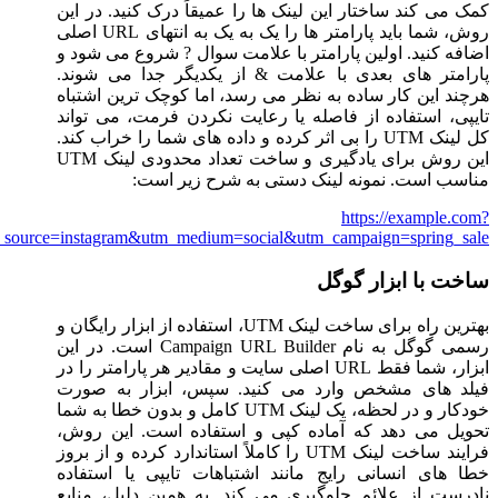
کمک می کند ساختار این لینک ها را عمیقاً درک کنید. در این
روش، شما باید پارامتر ها را یک به یک به انتهای URL اصلی
اضافه کنید. اولین پارامتر با علامت سوال ? شروع می شود و
پارامتر های بعدی با علامت & از یکدیگر جدا می شوند.
هرچند این کار ساده به نظر می رسد، اما کوچک ترین اشتباه
تایپی، استفاده از فاصله یا رعایت نکردن فرمت، می تواند
کل لینک UTM را بی اثر کرده و داده های شما را خراب کند.
این روش برای یادگیری و ساخت تعداد محدودی لینک UTM
مناسب است. نمونه لینک دستی به شرح زیر است:
https://example.com?
_source=instagram&utm_medium=social&utm_campaign=spring_sale
ساخت با ابزار گوگل
بهترین راه برای ساخت لینک UTM، استفاده از ابزار رایگان و
رسمی گوگل به نام Campaign URL Builder است. در این
ابزار، شما فقط URL اصلی سایت و مقادیر هر پارامتر را در
فیلد های مشخص وارد می کنید. سپس، ابزار به صورت
خودکار و در لحظه، یک لینک UTM کامل و بدون خطا به شما
تحویل می دهد که آماده کپی و استفاده است. این روش،
فرایند ساخت لینک UTM را کاملاً استاندارد کرده و از بروز
خطا های انسانی رایج مانند اشتباهات تایپی یا استفاده
نادرست از علائم جلوگیری می کند. به همین دلیل، منابع