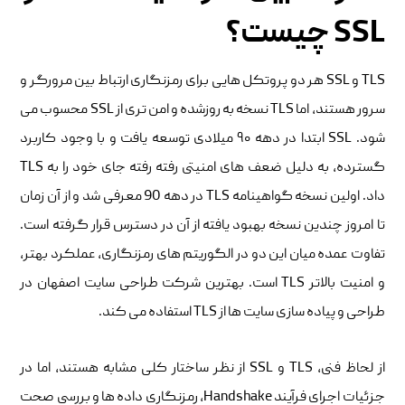
SSL چیست؟
TLS و SSL هر دو پروتکل هایی برای رمزنگاری ارتباط بین مرورگر و
سرور هستند، اما TLS نسخه به روزشده و امن تری از SSL محسوب می
شود. SSL ابتدا در دهه ۹۰ میلادی توسعه یافت و با وجود کاربرد
گسترده، به دلیل ضعف های امنیتی رفته رفته جای خود را به TLS
داد. اولین نسخه گواهینامه TLS در دهه 90 معرفی شد و از آن زمان
تا امروز چندین نسخه بهبود یافته از آن در دسترس قرار گرفته است.
تفاوت عمده میان این دو در الگوریتم های رمزنگاری، عملکرد بهتر،
و امنیت بالاتر TLS است. بهترین شرکت طراحی سایت اصفهان در
طراحی و پیاده سازی سایت ها از TLS استفاده می کند.
از لحاظ فنی، TLS و SSL از نظر ساختار کلی مشابه هستند، اما در
جزئیات اجرای فرآیند Handshake، رمزنگاری داده ها و بررسی صحت