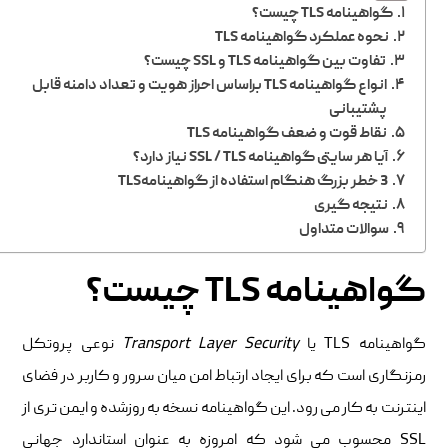
گواهینامه TLS چیست؟
نحوه عملکرد گواهینامه TLS
تفاوت بین گواهینامه TLS و SSL چیست؟
انواع گواهینامه TLS براساس احراز هویت و تعداد دامنه قابل
پشتیبانی
نقاط قوت و ضعف گواهینامه TLS
آیا هر سایتی گواهینامه SSL / TLS نیاز دارد؟
3 خطر بزرگ هنگام استفاده از گواهینامهTLS
نتیجه گیری
سوالات متداول
گواهینامه TLS چیست؟
گواهینامه TLS یا
Transport Layer Security
نوعی پروتکل
رمزنگاری است که برای ایجاد ارتباط امن میان سرور و کاربر در فضای
اینترنت به کار می رود. این گواهینامه نسخه به روزشده و ایمن تری از
SSL محسوب می شود که امروزه به عنوان استاندارد جهانی