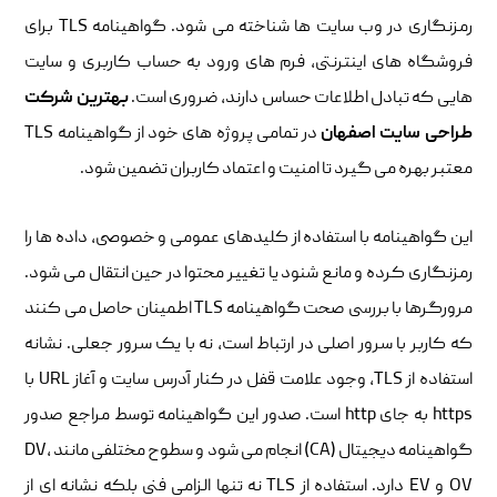
رمزنگاری در وب سایت ها شناخته می شود. گواهینامه TLS برای
فروشگاه های اینترنتی، فرم های ورود به حساب کاربری و سایت
هایی که تبادل اطلاعات حساس دارند، ضروری است.
بهترین شرکت
طراحی سایت اصفهان
در تمامی پروژه های خود از گواهینامه TLS
معتبر بهره می گیرد تا امنیت و اعتماد کاربران تضمین شود.
این گواهینامه با استفاده از کلیدهای عمومی و خصوصی، داده ها را
رمزنگاری کرده و مانع شنود یا تغییر محتوا در حین انتقال می شود.
مرورگرها با بررسی صحت گواهینامه TLS اطمینان حاصل می کنند
که کاربر با سرور اصلی در ارتباط است، نه با یک سرور جعلی. نشانه
استفاده از TLS، وجود علامت قفل در کنار آدرس سایت و آغاز URL با
https به جای http است. صدور این گواهینامه توسط مراجع صدور
گواهینامه دیجیتال (CA) انجام می شود و سطوح مختلفی مانند DV،
OV و EV دارد. استفاده از TLS نه تنها الزامی فنی بلکه نشانه ای از