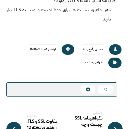
آیا همه سایت ها به TLS نیاز دارند؟
بله، تمام وب سایت ها برای حفظ امنیت و اعتبار به TLS نیاز
دارند.
حسین رفیع زاده
اردیبهشت 10, 1404
طراحی سایت
< قبلی
بعدی >
گواهینامه SSL
تفاوت SSL و TLS:
چیست و چه
راهنمای نکته 12