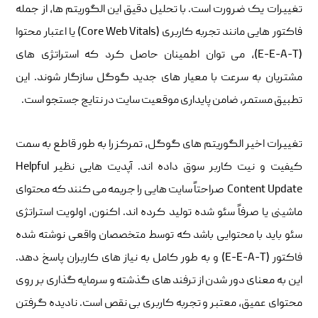
تغییرات یک ضرورت است. با تحلیل دقیق این الگوریتم‌ ها، از جمله
فاکتور هایی مانند تجربه کاربری (Core Web Vitals) یا اعتبار محتوا
(E-E-A-T)، می ‌توان اطمینان حاصل کرد که استراتژی ‌های
مشتریان به ‌سرعت با معیار های جدید گوگل سازگار شوند. این
تطبیق مستمر، ضامن پایداری موقعیت سایت در نتایج جستجو است.
تغییرات اخیر الگوریتم‌ های گوگل، تمرکز را به طور قاطع به سمت
کیفیت و نیت کاربر سوق داده ‌اند. آپدیت ‌هایی نظیر Helpful
Content Update صراحتاً سایت‌ هایی را جریمه می‌ کنند که محتوای
ماشینی یا صرفاً سئو شده تولید کرده ‌اند. اکنون، اولویت استراتژی
سئو باید با محتوایی باشد که توسط متخصصان واقعی نوشته شده
فاکتور (E-E-A-T) و به طور کامل به نیاز های کاربران پاسخ دهد.
این به معنای دور شدن از ترفند های گذشته و سرمایه ‌گذاری بر روی
محتوای عمیق، معتبر و تجربه کاربری بی ‌نقص است. نادیده‌ گرفتن