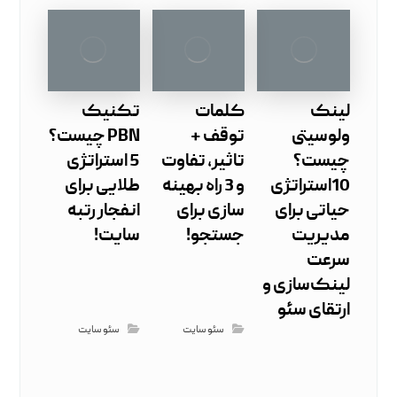
لینک
کلمات
تکنیک
ولوسیتی
توقف +
PBN چیست؟
چیست؟
تاثیر، تفاوت
5 استراتژی
10استراتژی
و 3 راه بهینه
طلایی برای
حیاتی برای
سازی برای
انفجار رتبه
مدیریت
جستجو!
سایت!
سرعت
لینک‌سازی و
ارتقای سئو
سئو سایت
سئو سایت