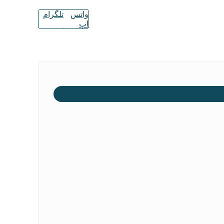
واتس
تلگرام
اپ