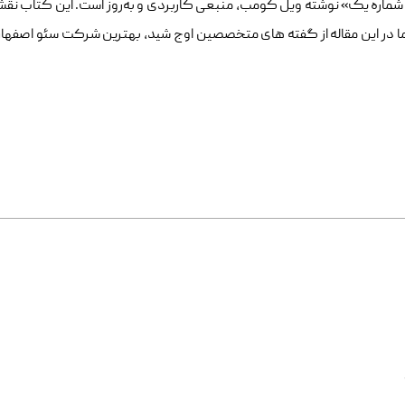
واهید سایتتان به موفقیت در گوگل برسد، کتاب «3 ماه تا شماره یک» نوشته ویل کومب، منبعی کاربردی و به
. ما در این مقاله از گفته های متخصصین اوج شید، بهترین شرکت سئو اصفها