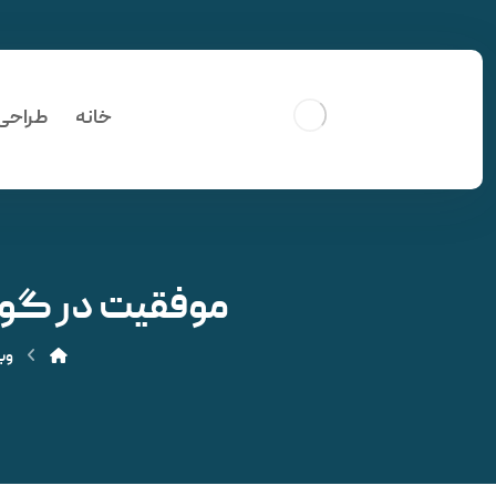
خانه
طراحی
موفقیت در گوگل; نک
وب